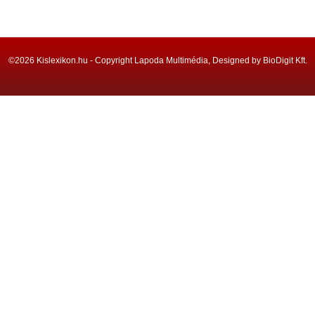
©2026 Kislexikon.hu - Copyright Lapoda Multimédia, Designed by BioDigit Kft.