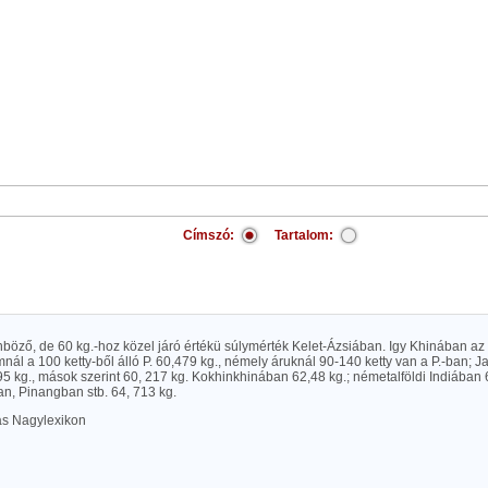
Címszó:
Tartalom:
önböző, de 60 kg.-hoz közel járó értékü súlymérték Kelet-Ázsiában. Igy Khinában a
mnál a 100 ketty-ből álló P. 60,479 kg., némely áruknál 90-140 ketty van a P.-ban
95 kg., mások szerint 60, 217 kg. Kokhinkhinában 62,48 kg.; németalföldi Indiában 
n, Pinangban stb. 64, 713 kg.
las Nagylexikon