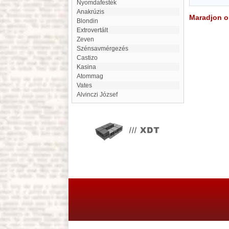
Nyomdafesték
anakrúzis
Maradjon on
Blondin
extrovertált
Zeven
Szénsavmérgezés
Castizo
Kasina
atommag
Vates
Alvinczi József