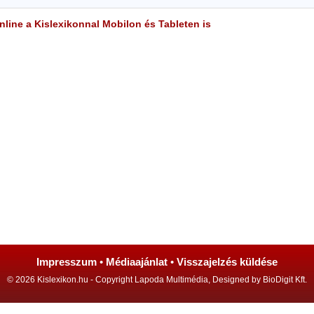
line a Kislexikonnal Mobilon és Tableten is
Impresszum
•
Médiaajánlat
•
Visszajelzés küldése
© 2026 Kislexikon.hu - Copyright Lapoda Multimédia, Designed by BioDigit Kft.