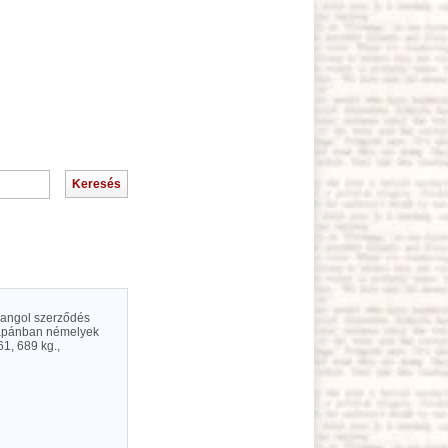
z angol szerződés
; Japánban némelyek
61, 689 kg.,