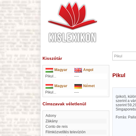
Kisszótár
Magyar
Angol
Pikul
Pikul...
----
Magyar
Német
Pikul...
----
(pikol), kül
szerint a vá
Címszavak véletlenül
szerint 59,2
Singaporeba
Adony
Forrás: Pal
Zákány
Conto de reis
filmközvetítés televízión