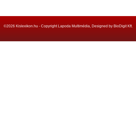
©2026 Kislexikon.hu - Copyright Lapoda Multimédia, Designed by BioDigit Kft.