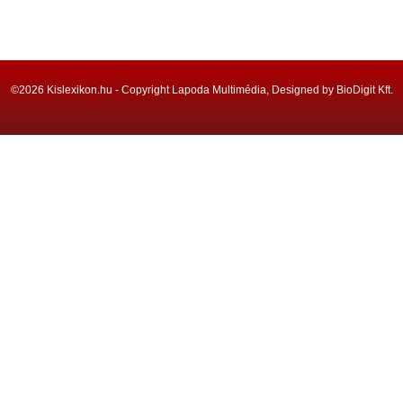
©2026 Kislexikon.hu - Copyright Lapoda Multimédia, Designed by BioDigit Kft.