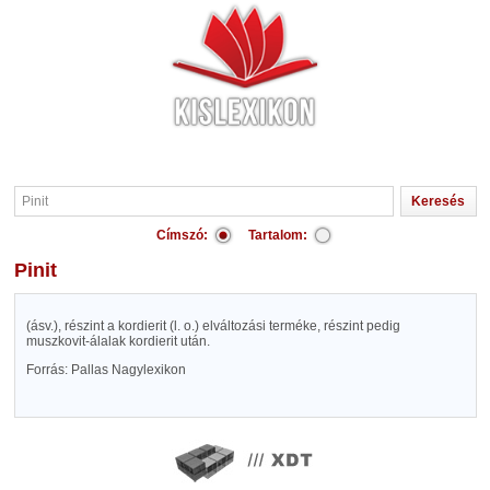
Címszó:
Tartalom:
Pinit
(ásv.), részint a kordierit (l. o.) elváltozási terméke, részint pedig
muszkovit-álalak kordierit után.
Forrás: Pallas Nagylexikon