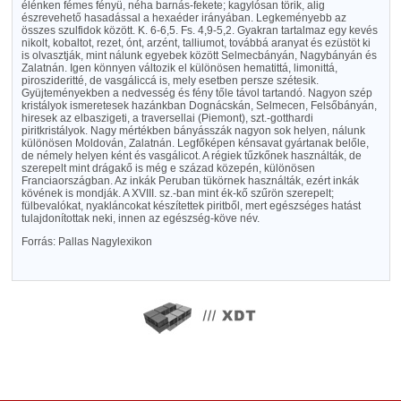
élénken fémes fényü, néha barnás-fekete; kagylósan törik, alig
észrevehető hasadással a hexaéder irányában. Legkeményebb az
összes szulfidok között. K. 6-6,5. Fs. 4,9-5,2. Gyakran tartalmaz egy kevés
nikolt, kobaltot, rezet, ónt, arzént, talliumot, továbbá aranyat és ezüstöt ki
is olvasztják, mint nálunk egyebek között Selmecbányán, Nagybányán és
Zalatnán. Igen könnyen változik el különösen hematittá, limonittá,
piroszideritté, de vasgáliccá is, mely esetben persze szétesik.
Gyüjteményekben a nedvesség és fény tőle távol tartandó. Nagyon szép
kristályok ismeretesek hazánkban Dognácskán, Selmecen, Felsőbányán,
hiresek az elbaszigeti, a traversellai (Piemont), szt.-gotthardi
piritkristályok. Nagy mértékben bányásszák nagyon sok helyen, nálunk
különösen Moldován, Zalatnán. Legfőképen kénsavat gyártanak belőle,
de némely helyen ként és vasgálicot. A régiek tűzkőnek használták, de
szerepelt mint drágakő is még e század közepén, különösen
Franciaországban. Az inkák Peruban tükörnek használták, ezért inkák
kövének is mondják. A XVIII. sz.-ban mint ék-kő szűrön szerepelt;
fülbevalókat, nyakláncokat készítettek piritből, mert egészséges hatást
tulajdonítottak neki, innen az egészség-köve név.
Forrás: Pallas Nagylexikon