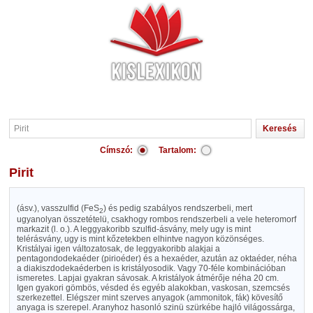
Címszó:
Tartalom:
Pirit
(ásv.), vasszulfid (FeS
) és pedig szabályos rendszerbeli, mert
2
ugyanolyan összetételü, csakhogy rombos rendszerbeli a vele heteromorf
markazit (l. o.). A leggyakoribb szulfid-ásvány, mely ugy is mint
telérásvány, ugy is mint kőzetekben elhintve nagyon közönséges.
Kristályai igen változatosak, de leggyakoribb alakjai a
pentagondodekaéder (pirioéder) és a hexaéder, azután az oktaéder, néha
a diakiszdodekaéderben is kristályosodik. Vagy 70-féle kombinációban
ismeretes. Lapjai gyakran sávosak. A kristályok átmérője néha 20 cm.
Igen gyakori gömbös, vésded és egyéb alakokban, vaskosan, szemcsés
szerkezettel. Elégszer mint szerves anyagok (ammonitok, fák) kövesítő
anyaga is szerepel. Aranyhoz hasonló szinü szürkébe hajló világossárga,