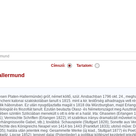
Címszó:
Tartalom:
Hallermund
esen Platen-Hallermünde) gróf, német költő, szül. Ansbachban 1796 okt. 24., megh
ncheni katonai szakiskolában tanult s 1815. mint a kir. testőrség alhadnagya vett r
dik háboruban. Ez után nyugdíjaztatta magát s 1818 óta Würzburgban, majd Erlang
, filologiát és filozofiát tanult. Ezután beutazta Olasz- és Németországot meg Ausztriá
ltében szintén Sziliciában menekült s ott is érte el a halál. Irta: Ghaselen (Erlangen 
); Vermischte Schriften (Erlangen 1822); irt szatirikus irányu dramatizált műveket i
erhängnissvolle Gabel, stb.); továbbá: Schauspiele (Stuttgart 1828); Sonette aus V
hichte des Königreichs Neapel von 1414 bis 1443 (Frankfurt 1833); utolsó műve: 
835); halála után jelentek meg: Gesammelte Werke (új kiad., Stuttgart 1877) és Poet. 
kwitz, Lipcse 1852); lengyel dalai (Polenlieder) a politikai költészet kezdeteit jel