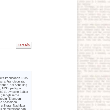
alt Siracusában 1835
észt a Franciaország
enben, hol Schelling
t; 1835. pedig, a
1821); Lyrische Blätter
s (Der gläserne
enedig (Erlangen
Die Abassiden
u. literar. Nachlass
ezték Németországban.