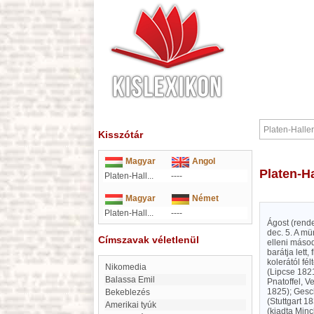
Kisszótár
Magyar
Angol
Platen-
Platen-Hall...
----
Magyar
Német
Platen-Hall...
----
Ágost (rend
dec. 5. A mü
Címszavak véletlenül
elleni máso
barátja lett
kolerától fé
Nikomedia
(Lipcse 1821
Balassa Emil
Pnatoffel, V
1825); Gesc
Bekeblezés
(Stuttgart 1
Amerikai tyúk
(kiadta Minc