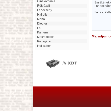
Ginekománia
Emlékének el
Rétpázsit
Landolinába
Lehecseny
Forrás: Pal
Haliotis
monó
Diether
Fol.
Kamerun
Maradjon on
Makrokefalia
panegirisz
Holitscher