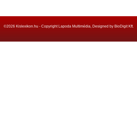
©2026 Kislexikon.hu - Copyright Lapoda Multimédia, Designed by BioDigit Kft.