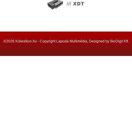
©2026 Kislexikon.hu - Copyright Lapoda Multimédia, Designed by BioDigit Kft.