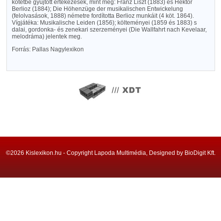
kötetbe gyüjtött értekezések, mint még: Franz Liszt (1883) és Hektor
Berlioz (1884); Die Höhenzüge der musikalischen Entwickelung
(felolvasások, 1888) németre fordította Berlioz munkáit (4 köt. 1864).
Vígjátéka: Musikalische Leiden (1856); költeményei (1859 és 1883) s
dalai, gordonka- és zenekari szerzeményei (Die Wallfahrt nach Kevelaar,
melodráma) jelentek meg.
Forrás: Pallas Nagylexikon
©2026 Kislexikon.hu - Copyright Lapoda Multimédia, Designed by BioDigit Kft.