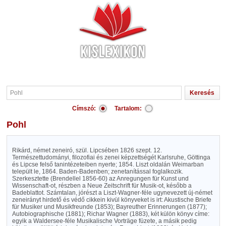
Címszó:
Tartalom:
Pohl
Rikárd, német zeneiró, szül. Lipcsében 1826 szept. 12.
Természettudományi, filozofiai és zenei képzettségét Karlsruhe, Göttinga
és Lipcse felső tanintézeteiben nyerte; 1854. Liszt oldalán Weimarban
települt le, 1864. Baden-Badenben; zenetanítással foglalkozik.
Szerkesztette (Brendellel 1856-60) az Anregungen für Kunst und
Wissenschaft-ot, részben a Neue Zeitschrift für Musik-ot, később a
Badeblattot. Számtalan, jórészt a Liszt-Wagner-féle ugynevezett új-német
zeneirányt hirdető és védő cikkein kivül könyveket is irt: Akustische Briefe
für Musiker und Musikfreunde (1853); Bayreuther Erinnerungen (1877);
Autobiographische (1881); Richar Wagner (1883), két külön könyv címe:
egyik a Waldersee-féle Musikalische Vorträge füzete, a másik pedig