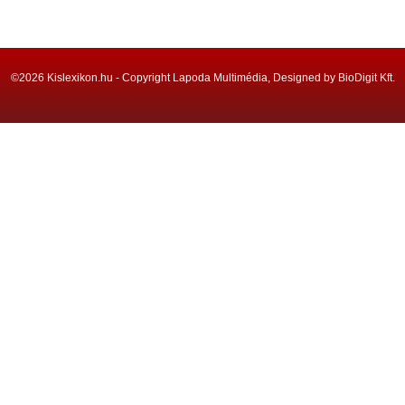
©2026 Kislexikon.hu - Copyright Lapoda Multimédia, Designed by BioDigit Kft.