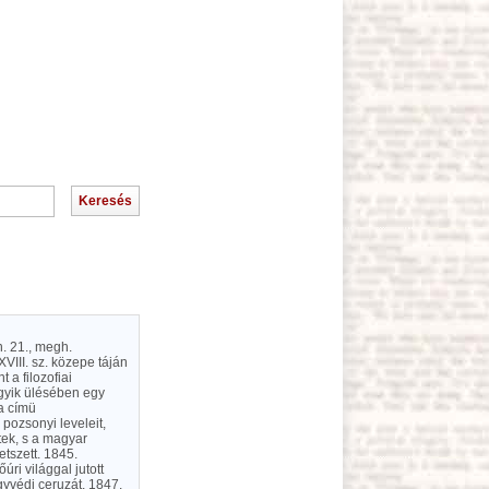
n. 21., megh.
III. sz. közepe táján
 a filozofiai
egyik ülésében egy
a címü
 pozsonyi leveleit,
tek, s a magyar
etszett. 1845.
úri világgal jutott
gyvédi ceruzát, 1847.