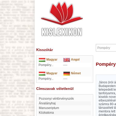
Kisszótár
Magyar
Angol
Pompéry
Pompéry...
----
Magyar
Német
Pompéry...
----
János (irói 
Budapesten 
Címszavak véletlenül
telepedett l
tanfolyamra,
kisebb nove
Pozsonyi vértörvényszék
elbeszélésév
Árvalányhaj
számra 80-at
társaséleti 
Manuseriptum
mentora lett
Közkatona
érintkezésbe