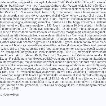
telepedett le, s ügyvédi irodát nyitott, de már 1848. Pestre költözött, ahol Szemere
tériumba titkárnak hivta meg. A szabadságharc után Pesten folytatta irói pályáját, 
 legfőbb törvényszéknél a magyarországi felek ügyeinek elintézését szorgalmazta 
tért Pestre s 1853. a Pesti Napló belső dolgozótársa lett. Ekkor a természettudom
tanulmányozta s néhány ide vonatkozó cikket irt Közlemények az iparról cím alatt. 1
t elbeszéléseit (Beszélyek, Pest 1853, 2 köt.), melyeket inkább az érzelmek nemess
eleménye vagy a jellemrajz; közülök a Clarissa és a Két hölgy szerelme a Belletri
en német fordításban is megjelent. Ettől fogva majdnem 10 évig csupán mint hirla
ó újdonságirója, 1857-től egy évig szerkesztője, azután ismét munkatársa volt, kitün
kisérte a főváros társadalmi, irodalmi és művészeti mozgalmait s az újdonságirás
t hatott az ízlés fejlesztésére, a sajtó elevenítésére és a főúri világ irodalomkedvel
 a Garay-árvák ügyét, fényes eredménnyel. A magyar irók segélypénztára ügyében
járt el, azonkivül számos egyesületi és szinházi ügyben. Mint hirlapiró az 50-es
ának volt hive s a szenvedélyes ellenállás politikáját követte; a 60-as években má
 szított. 1861. a Magyarország címü lapot alapította, ennek szerkesztésétől azonba
 az Ország címü nagy politikai lapot indította meg (1862-63), melynek társszerkes
t sem tűrte az akkori hatalom Pálffy Móric mint Gregusst, mind P.-t börbönte vetette.
 Ezután P. sokáig nem foglalkozott politikával, mignem 1867. a magyar minisztérium 
e a Magyarországot, melynek szerkesztését később egészségi állapota miatt kényte
 része volt az első magyar általános biztosító társaság létrehozásában (1859), m
yik fő hivatalnoka, nevezetesen utóbb igazgatósági és választmányi jegyzője és kö
1859 dec. 16. levelező tagjává választotta. Telivér címü vígjátéka (1859) pályadíj
 azonban megbukott. Mióta a publicisztikától visszavonult, inkább csak «litterary-
elve beutazta Európa legtöbb államát. 1883. két kis mű jelent meg tőle; egyik az el
rsaság negyedszázados fordulójára irt füzet volt a társaság történetével, a másik pe
yet Széchen Antal grófnak az 1839-40-iki országgyülésről irt tanulmányára birálatké
Almanach 1888.
las Nagylexikon