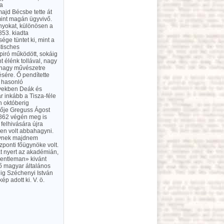
 a
majd Bécsbe tette át
mint magán ügyvivő.
ányokat, különösen a
853. kiadta
ége tüntet ki, mint a
stisches
piró működött, sokáig
t élénk tollával, nagy
t nagy művészetre
ésére. Ő pendítette
 hasonló
 években Deák és
r inkább a Tisza-féle
n októberig
ztője Greguss Ágost
 1862 végén meg is
felhivására újra
len volt abbahagyni.
elynek majdnem
zponti főügynöke volt.
at nyert az akadémián,
gentleman» kivánt
ső magyar általános
dig Széchenyi István
p adott ki. V. ö.