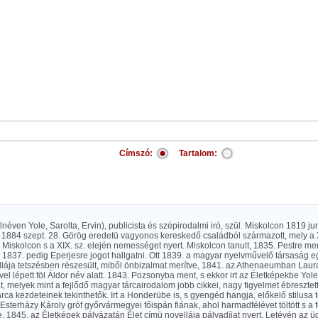
Címszó:
Tartalom:
álnéven Yole, Sarolta, Ervin), publicista és szépirodalmi iró, szül. Miskolcon 1819 ju
1884 szept. 28. Görög eredetü vagyonos kereskedő családból származott, mely a XV
e Miskolcon s a XIX. sz. elején nemességet nyert. Miskolcon tanult, 1835. Pestre ment
 1837. pedig Eperjesre jogot hallgatni. Ott 1839. a magyar nyelvművelő társaság 
llája tetszésben részesült, miből önbizalmat merítve, 1841. az Athenaeumban Laur
el lépett föl Áldor név alatt. 1843. Pozsonyba ment, s ekkor irt az Életképekbe Yole
, melyek mint a fejlődő magyar tárcairodalom jobb cikkei, nagy figyelmet ébresztet
tárca kezdeteinek tekinthetők. Irt a Honderübe is, s gyengéd hangja, előkelő stilusa t
 Esterházy Károly gróf győrvármegyei főispán fiának, ahol harmadfélévet töltött s a fő
. 1845. az Életképek pályázatán Élet címü novellája pályadíjat nyert. Letévén az ü