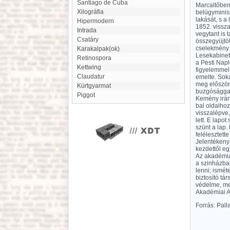
Santiago de Cuba
Marcaltőben 
xilográfia
belügyminisz
lakását, s a
hipermodern
1852. vissza
Intrada
vegytant is 
Csatáry
összegyüjtöt
cselekmény l
karakalpak(ok)
Lesekabinetb
Retinospora
a Pesti Napl
Kettwing
figyelemmel 
Claudatur
emelte. Soka
meg először
Kürtgyarmat
buzgósággal 
Piggot
Kemény irány
bal oldalhoz
visszalépve,
lett. E lapo
szünt a lap.
felélesztett
Jelentékeny
kezdettől eg
Az akadémia 
a szinházban
lenni; ismét
biztosító tá
védelme, mel
Akadémiai 
Forrás: Pal