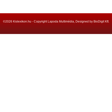
©2026 Kislexikon.hu - Copyright Lapoda Multimédia, Designed by BioDigit Kft.