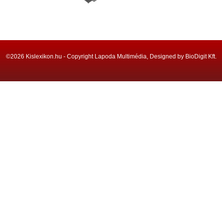
©2026 Kislexikon.hu - Copyright Lapoda Multimédia, Designed by BioDigit Kft.