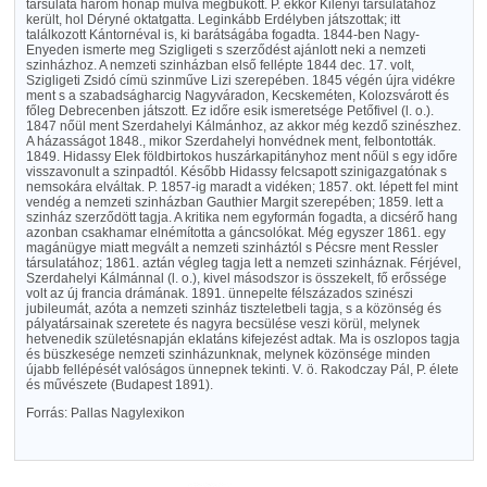
társulata három hónap mulva megbukott. P. ekkor Kilényi társulatához
került, hol Déryné oktatgatta. Leginkább Erdélyben játszottak; itt
találkozott Kántornéval is, ki barátságába fogadta. 1844-ben Nagy-
Enyeden ismerte meg Szigligeti s szerződést ajánlott neki a nemzeti
szinházhoz. A nemzeti szinházban első fellépte 1844 dec. 17. volt,
Szigligeti Zsidó címü szinműve Lizi szerepében. 1845 végén újra vidékre
ment s a szabadságharcig Nagyváradon, Kecskeméten, Kolozsvárott és
főleg Debrecenben játszott. Ez időre esik ismeretsége Petőfivel (l. o.).
1847 nőül ment Szerdahelyi Kálmánhoz, az akkor még kezdő szinészhez.
A házasságot 1848., mikor Szerdahelyi honvédnek ment, felbontották.
1849. Hidassy Elek földbirtokos huszárkapitányhoz ment nőül s egy időre
visszavonult a szinpadtól. Később Hidassy felcsapott szinigazgatónak s
nemsokára elváltak. P. 1857-ig maradt a vidéken; 1857. okt. lépett fel mint
vendég a nemzeti szinházban Gauthier Margit szerepében; 1859. lett a
szinház szerződött tagja. A kritika nem egyformán fogadta, a dicsérő hang
azonban csakhamar elnémította a gáncsolókat. Még egyszer 1861. egy
magánügye miatt megvált a nemzeti szinháztól s Pécsre ment Ressler
társulatához; 1861. aztán végleg tagja lett a nemzeti szinháznak. Férjével,
Szerdahelyi Kálmánnal (l. o.), kivel másodszor is összekelt, fő erőssége
volt az új francia drámának. 1891. ünnepelte félszázados szinészi
jubileumát, azóta a nemzeti szinház tiszteletbeli tagja, s a közönség és
pályatársainak szeretete és nagyra becsülése veszi körül, melynek
hetvenedik születésnapján eklatáns kifejezést adtak. Ma is oszlopos tagja
és büszkesége nemzeti szinházunknak, melynek közönsége minden
újabb fellépését valóságos ünnepnek tekinti. V. ö. Rakodczay Pál, P. élete
és művészete (Budapest 1891).
Forrás: Pallas Nagylexikon