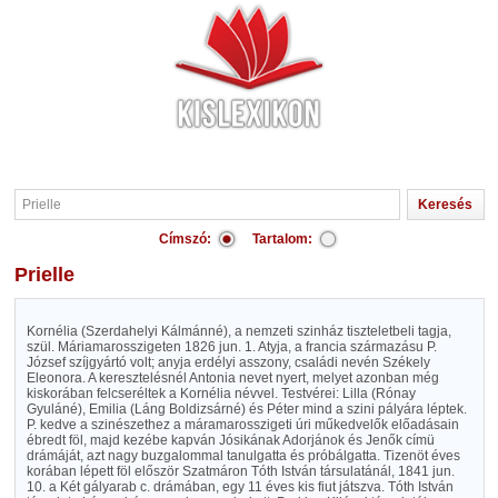
Címszó:
Tartalom:
Prielle
Kornélia (Szerdahelyi Kálmánné), a nemzeti szinház tiszteletbeli tagja,
szül. Máriamarosszigeten 1826 jun. 1. Atyja, a francia származásu P.
József szíjgyártó volt; anyja erdélyi asszony, családi nevén Székely
Eleonora. A keresztelésnél Antonia nevet nyert, melyet azonban még
kiskorában felcseréltek a Kornélia névvel. Testvérei: Lilla (Rónay
Gyuláné), Emilia (Láng Boldizsárné) és Péter mind a szini pályára léptek.
P. kedve a szinészethez a máramarosszigeti úri műkedvelők előadásain
ébredt föl, majd kezébe kapván Jósikának Adorjánok és Jenők címü
drámáját, azt nagy buzgalommal tanulgatta és próbálgatta. Tizenöt éves
korában lépett föl először Szatmáron Tóth István társulatánál, 1841 jun.
10. a Két gályarab c. drámában, egy 11 éves kis fiut játszva. Tóth István