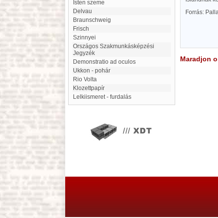
Isten szeme
Delvau
Forrás: Pal
Braunschweig
Frisch
Szinnyei
Országos Szakmunkásképzési
Jegyzék
Maradjon on
demonstratio ad oculos
Ukkon - pohár
Rio Volta
Klozettpapír
Lelkiismeret - furdalás