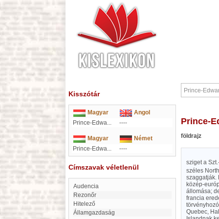
Kisszótár
Magyar
Angol
Prince-
Prince-Edwa...
----
földrajz
Magyar
Német
Prince-Edwa...
----
sziget a Sz
Címszavak véletlenül
széles Nort
szaggatják. 
közép-európ
Audencia
állomása; d
rezonőr
francia ered
Hitelező
törvényhozó 
Quebec, Hali
Államgazdaság
Islandnak ke