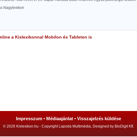
las Nagylexikon
line a Kislexikonnal Mobilon és Tableten is
Impresszum
•
Médiaajánlat
•
Visszajelzés küldése
© 2026 Kislexikon.hu - Copyright Lapoda Multimédia, Designed by BioDigit Kft.