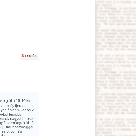
weigtól a 15-40 km.
ásak, méy fjordok
enyhe és nem ködös. A
-öböl legjobb
akosok nagyobb része
gy főkormányzó áll. A
, Új-Braunschweiggal,
l és S. John"s
alá.