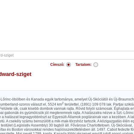
Címszó:
Tartalom:
Edward-sziget
t.-Lőrinc-öbölben és Kanada egyik tartománya, amelyet Új-Skóciától és Új-Braunsch
2
humberland-szoros választ el, 5524 km
területtel, (1891) 109 078 lak. Partjai szikl
Felülete sík, csak kisebb dombok vannak rajta. Rövid folyói számosak. Éghajlata 
ai gabonák és gyümölcsök jól megteremnek rajta. A halászatra nézve a Szt.-Lőrinc
e a halászat legnagyobbrészt az Egyesült-Államok poglárainak van a kezében. A l
etü. A csekély számu benszülött a mik-mak-törzshöz tartozik. A közigazgatás élén e
testület (Legislativ Assembly) 30 tagból áll. Fővárosa Charlottetown. Új-Skóciával
fax és Boston városokkal rendes hajóösszeköttetésben áll. 1497. Cabot fedezte fö
resztelte. Mai nevét 1799. kapta. Kanada többi részeivel együtt jutott angol uralom 