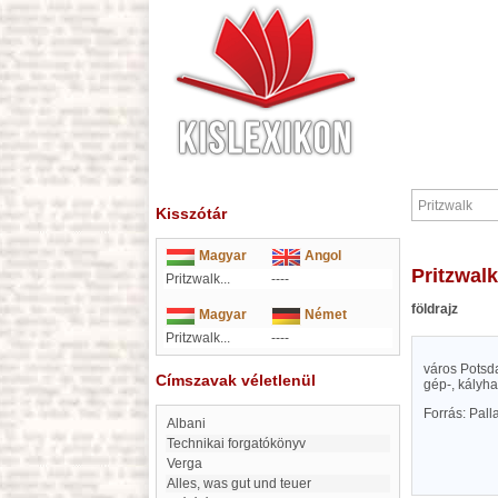
Kisszótár
Magyar
Angol
Pritzwalk
Pritzwalk...
----
földrajz
Magyar
Német
Pritzwalk...
----
város Potsda
Címszavak véletlenül
gép-, kályha
Forrás: Pal
Albani
technikai forgatókönyv
Verga
alles, was gut und teuer