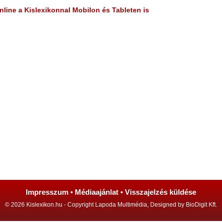
line a Kislexikonnal Mobilon és Tableten is
Impresszum
•
Médiaajánlat
•
Visszajelzés küldése
© 2026 Kislexikon.hu - Copyright Lapoda Multimédia, Designed by BioDigit Kft.