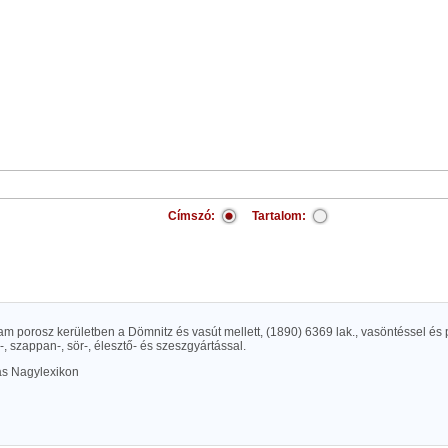
Címszó:
Tartalom:
m porosz kerületben a Dömnitz és vasút mellett, (1890) 6369 lak., vasöntéssel és
-, szappan-, sör-, élesztő- és szeszgyártással.
las Nagylexikon