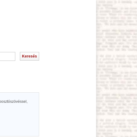
 posztószövéssel,