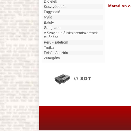
Diófélék
Maradjon on
Kesztyűdobás
fogyasztó
Nyűg
Batuly
Garigliano
A Szovjetunió iskolarendszerének
fejlődése
Peru - salétrom
Trojka
Felső - Ausztria
Zebegény