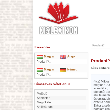
Kisszótár
Magyar
Angol
Prodani?
Prodani?...
----
híres embere
Magyar
Német
Prodani?...
----
(-ics) Mikló
Címszavak véletlenül
megtörje. A 
szándékát, h
diplomát ado
Mutáció
alul felment
Sphincter
és országbir
ezzel a báni
Megtőkélni
Ekkor a szöv
antikvárium
hatalom csak