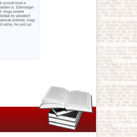
é szorult most a
rületen is. Ellenségei
t. Hogy ezeket
doltak és váraikért
. bánnak érdeme, hogy
nt volna, ha nem az