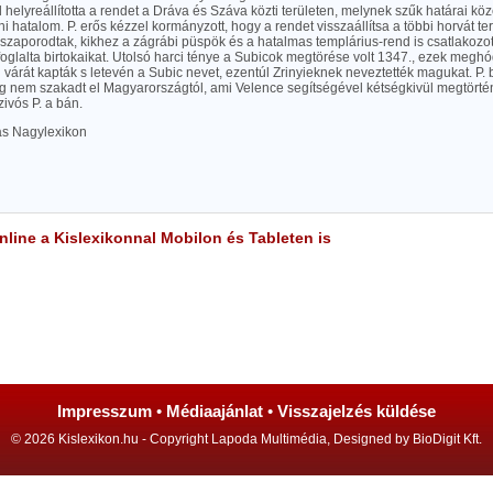
 helyreállította a rendet a Dráva és Száva közti területen, melynek szűk határai köz
áni hatalom. P. erős kézzel kormányzott, hogy a rendet visszaállítsa a többi horvát te
szaporodtak, kikhez a zágrábi püspök és a hatalmas templárius-rend is csatlakozot
foglalta birtokaikat. Utolsó harci ténye a Subicok megtörése volt 1347., ezek meghó
 várát kapták s letevén a Subic nevet, ezentúl Zrinyieknek neveztették magukat. P
g nem szakadt el Magyarországtól, ami Velence segítségével kétségkivül megtörté
zivós P. a bán.
las Nagylexikon
line a Kislexikonnal Mobilon és Tableten is
Impresszum
•
Médiaajánlat
•
Visszajelzés küldése
© 2026 Kislexikon.hu - Copyright Lapoda Multimédia, Designed by BioDigit Kft.