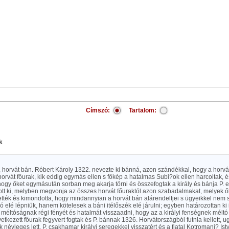
Címszó:
Tartalom:
k
s, horvát bán. Róbert Károly 1322. nevezte ki bánná, azon szándékkal, hogy a horvá
horvát főurak, kik eddig egymás ellen s főkép a hatalmas Subi?ok ellen harcoltak, és
ogy őket egymásután sorban meg akarja törni és összefogtak a király és bánja P. el
tt ki, melyben megvonja az összes horvát főuraktól azon szabadalmakat, melyek őke
ették és kimondotta, hogy mindannyian a horvát bán alárendeltjei s ügyeikkel nem
ó elé lépniük, hanem kötelesek a báni itélőszék elé járulni; egyben határozottan ki i
 méltóságnak régi fényét és hatalmát visszaadni, hogy az a királyi fenségnek méltó
etkezett főurak fegyvert fogtak és P. bánnak 1326. Horvátországból futnia kellett, ug
 névleges lett. P. csakhamar királyi seregekkel visszatért és a fiatal Kotromani? Is