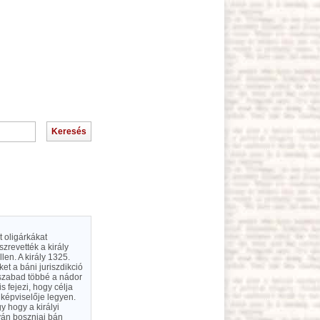
t oligárkákat
zrevették a király
len. A király 1325.
t a báni juriszdikció
 szabad többé a nádor
s fejezi, hogy célja
 képviselője legyen.
y hogy a királyi
tván boszniai bán