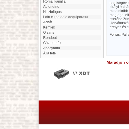
Római kamilla
segítségével
ab origine
királyi és b
mindinkább 
hisztológus
megtörje, el
Lata culpa dolo aequiparatur
cserébe Zrin
achát
Horvátorszá
erélyes és s
Kemlek
Oisans
Forrás: Pal
Rondout
Gázretorták
Apocynum
Á la tete
Maradjon on