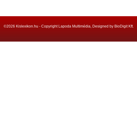
©2026 Kislexikon.hu - Copyright Lapoda Multimédia, Designed by BioDigit Kft.