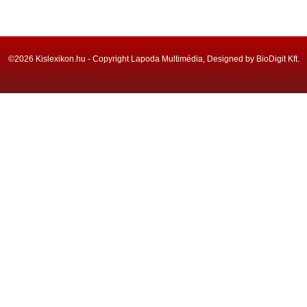
©2026 Kislexikon.hu - Copyright Lapoda Multimédia, Designed by BioDigit Kft.