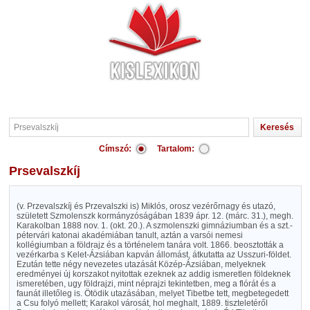
Címszó:
Tartalom:
Prsevalszkíj
(v. Przevalszkíj és Przevalszki is) Miklós, orosz vezérőrnagy és utazó,
született Szmolenszk kormányzóságában 1839 ápr. 12. (márc. 31.), megh.
Karakolban 1888 nov. 1. (okt. 20.). A szmolenszki gimnáziumban és a szt.-
pétervári katonai akadémiában tanult, aztán a varsói nemesi
kollégiumban a földrajz és a történelem tanára volt. 1866. beosztották a
vezérkarba s Kelet-Ázsiában kapván állomást, átkutatta az Usszuri-földet.
Ezután tette négy nevezetes utazását Közép-Ázsiában, melyeknek
eredményei új korszakot nyitottak ezeknek az addig ismeretlen földeknek
ismeretében, ugy földrajzi, mint néprajzi tekintetben, meg a flórát és a
faunát illetőleg is. Ötödik utazásában, melyet Tibetbe tett, megbetegedett
a Csu folyó mellett; Karakol városát, hol meghalt, 1889. tiszteletéről