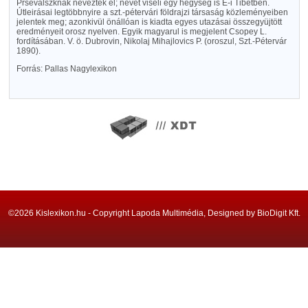
Prsevalszknak nevezték el; nevét viseli egy hegység is É-i Tibetben.
Útleirásai legtöbbnyire a szt.-pétervári földrajzi társaság közleményeiben
jelentek meg; azonkivül önállóan is kiadta egyes utazásai összegyüjtött
eredményeit orosz nyelven. Egyik magyarul is megjelent Csopey L.
fordításában. V. ö. Dubrovin, Nikolaj Mihajlovics P. (oroszul, Szt.-Pétervár
1890).
Forrás: Pallas Nagylexikon
©2026 Kislexikon.hu - Copyright Lapoda Multimédia, Designed by BioDigit Kft.