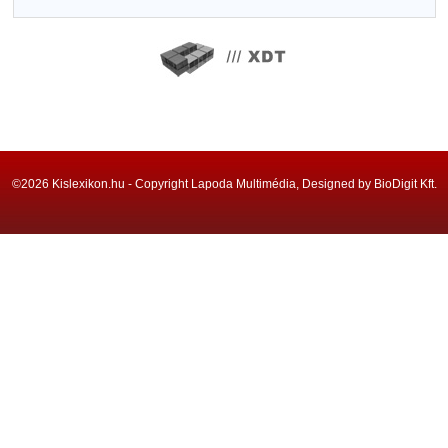
©2026 Kislexikon.hu - Copyright Lapoda Multimédia, Designed by BioDigit Kft.