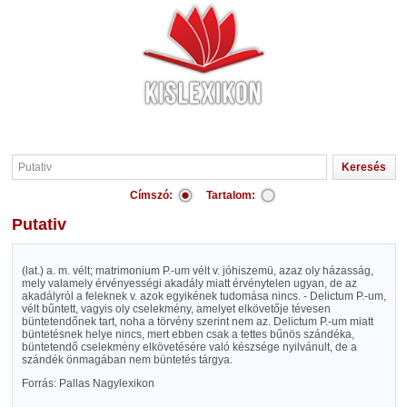
Címszó:
Tartalom:
Putativ
(lat.) a. m. vélt; matrimonium P.-um vélt v. jóhiszemü, azaz oly házasság,
mely valamely érvényességi akadály miatt érvénytelen ugyan, de az
akadályról a feleknek v. azok egyikének tudomása nincs. - Delictum P.-um,
vélt bűntett, vagyis oly cselekmény, amelyet elkövetője tévesen
büntetendőnek tart, noha a törvény szerint nem az. Delictum P.-um miatt
büntetésnek helye nincs, mert ebben csak a tettes bűnös szándéka,
büntetendő cselekmény elkövetésére való készsége nyilvánult, de a
szándék önmagában nem büntetés tárgya.
Forrás: Pallas Nagylexikon