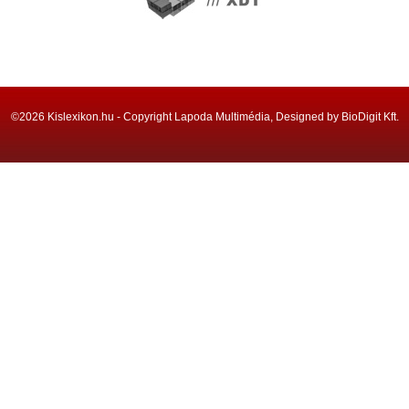
©2026 Kislexikon.hu - Copyright Lapoda Multimédia, Designed by BioDigit Kft.