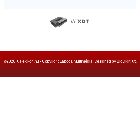
©2026 Kislexikon.hu - Copyright Lapoda Multimédia, Designed by BioDigit Kft.