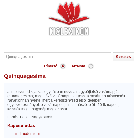
Címszó:
Tartalom:
Quinquagesima
a. m. ötvenedik; a kat. egyházban neve a nagybőjtelső vasárnapját
(quadragesima) megelőző vasárnapnak. Hetedik vasárnap húsvételőtt.
Nevét onnan nyerte, mert a kereszténység első idejében
egyeskeresztények e vasárnapon, mint a húsvét előtti 50-ik napon,
kezdték meg anagybőjt megtartását. .
Forrás: Pallas Nagylexikon
Kapcsolódás
Laudemium