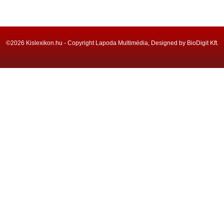
©2026 Kislexikon.hu - Copyright Lapoda Multimédia, Designed by BioDigit Kft.