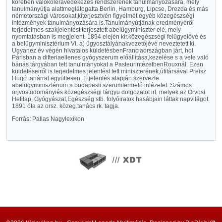
körében valókoleravédekezés rendszerének tanulmányozására, mely
tanulmányútja alattmeglátogatta Berlin, Hamburg, Lipcse, Drezda és más
németországi városokat,kiterjesztvén figyelmét egyéb közegészségi
intézmények tanulmányozására is.Tanulmányútjának eredményéről
terjedelmes szakjelentést terjesztett abelügyminiszter elé, mely
nyomtatásban is megjelent. 1894 elején kir.közegészségi felügyelővé és
a belügyminisztérium VI. a) ügyosztályánakvezetőjévé neveztetett ki.
Ugyanez év végén hivatalos küldetésbenFranciaországban járt, hol
Párisban a difteriaellenes gyógyszerum előállítása,kezelése s a vele való
bánás tárgyában tett tanulmányokat a PasteurintézetbenRouxnál. Ezen
küldetéseiről is terjedelmes jelentést tett miniszterének,útitársával Preisz
Hugó tanárral együttesen. E jelentés alapján szervezte
abelügyminisztérium a budapesti szerumtermelő intézetet. Számos
orjvostudományiés közegészségi tárgyu dolgozatot irt, melyek az Orvosi
Hetilap, Gyógyászat,Egészség stb. folyóiratok hasábjain láttak napvilágot.
1891 óta az orsz. közeg.tanács rk. tagja.
Forrás: Pallas Nagylexikon