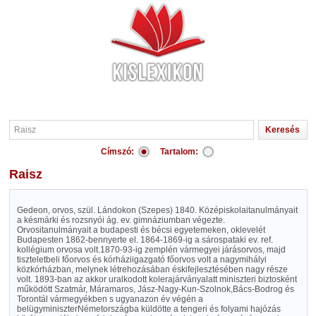
Címszó:
Tartalom:
Raisz
Gedeon, orvos, szül. Lándokon (Szepes) 1840. Középiskolaitanulmányait
a késmárki és rozsnyói ág. ev. gimnáziumban végezte.
Orvositanulmányait a budapesti és bécsi egyetemeken, oklevelét
Budapesten 1862-bennyerte el. 1864-1869-ig a sárospataki ev. ref.
kollégium orvosa volt.1870-93-ig zemplén vármegyei járásorvos, majd
tiszteletbeli főorvos és kórháziigazgató főorvos volt a nagymihályi
közkórházban, melynek létrehozásában éskifejlesztésében nagy része
volt. 1893-ban az akkor uralkodott kolerajárványalatt miniszteri biztosként
működött Szatmár, Máramaros, Jász-Nagy-Kun-Szolnok,Bács-Bodrog és
Torontál vármegyékben s ugyanazon év végén a
belügyminiszterNémetországba küldötte a tengeri és folyami hajózás