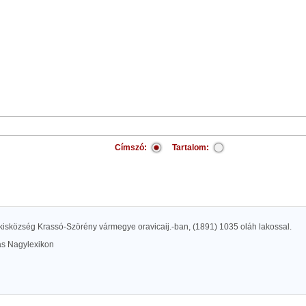
Címszó:
Tartalom:
 kisközség Krassó-Szörény vármegye oravicaij.-ban, (1891) 1035 oláh lakossal.
las Nagylexikon