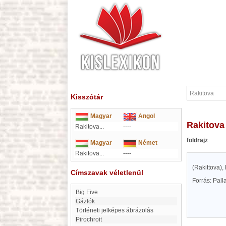
Kisszótár
Magyar
Angol
Rakitova
Rakitova...
----
földrajz
Magyar
Német
Rakitova...
----
(Rakittova),
Címszavak véletlenül
Forrás: Pal
Big Five
Gázlók
Történeti jelképes ábrázolás
Pirochroit