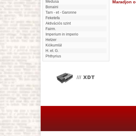
Medusa
Maradjon on
Bonaini
Tarn - et - Garonne
Feketefa
Aktivációs szint
Fairm.
imperium in imperio
Hetzer
kiókumlál
H. et. G.
Phthyrius