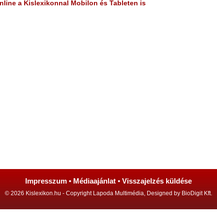
line a Kislexikonnal Mobilon és Tableten is
Impresszum
•
Médiaajánlat
•
Visszajelzés küldése
© 2026 Kislexikon.hu - Copyright Lapoda Multimédia, Designed by BioDigit Kft.