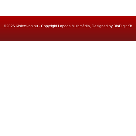
©2026 Kislexikon.hu - Copyright Lapoda Multimédia, Designed by BioDigit Kft.