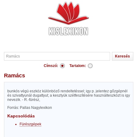
Címszó:
Tartalom:
Ramács
bunkós végü eszköz különböző rendeltetéssel; igy p. jelentez gőzgépnél
és szivattyunál dugattyut; a kesztyük szétfeszítésére használteszközt is igy
nevezik. - R.-fürész,
Forrás: Pallas Nagylexikon
Kapcsolódás
Fürészgépek