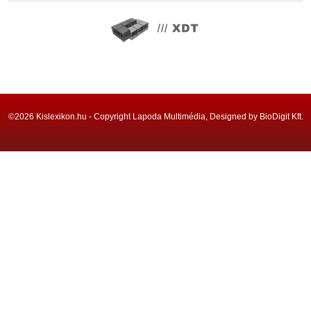
©2026 Kislexikon.hu - Copyright Lapoda Multimédia, Designed by BioDigit Kft.