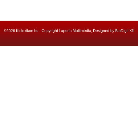
©2026 Kislexikon.hu - Copyright Lapoda Multimédia, Designed by BioDigit Kft.