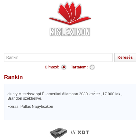
Címszó:
Tartalom:
Rankin
2
ciunty Misszisszippi É.-amerikai államban 2080 km
ter., 17 000 lak.,
Brandon székhellye.
Forrás: Pallas Nagylexikon