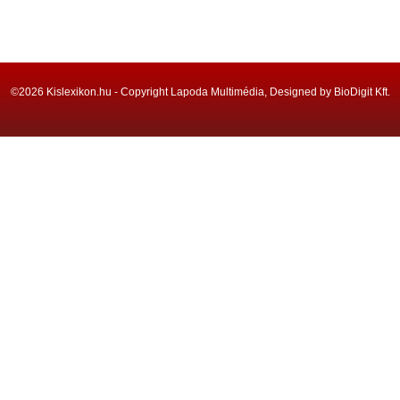
©2026 Kislexikon.hu - Copyright Lapoda Multimédia, Designed by BioDigit Kft.