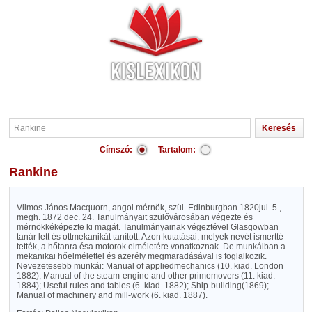
Címszó:
Tartalom:
Rankine
Vilmos János Macquorn, angol mérnök, szül. Edinburgban 1820jul. 5.,
megh. 1872 dec. 24. Tanulmányait szülővárosában végezte és
mérnökkéképezte ki magát. Tanulmányainak végeztével Glasgowban
tanár lett és ottmekanikát tanított. Azon kutatásai, melyek nevét ismertté
tették, a hőtanra ésa motorok elméletére vonatkoznak. De munkáiban a
mekanikai hőelmélettel és azerély megmaradásával is foglalkozik.
Nevezetesebb munkái: Manual of appliedmechanics (10. kiad. London
1882); Manual of the steam-engine and other primemovers (11. kiad.
1884); Useful rules and tables (6. kiad. 1882); Ship-building(1869);
Manual of machinery and mill-work (6. kiad. 1887).