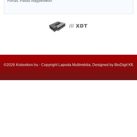
Forrás: Pallas Nagylexikon
©2026 Kislexikon.hu - Copyright Lapoda Multimédia, Designed by BioDigit Kft.