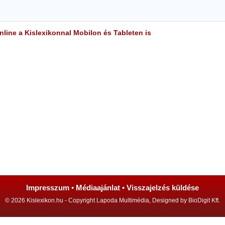
line a Kislexikonnal Mobilon és Tableten is
Impresszum
•
Médiaajánlat
•
Visszajelzés küldése
© 2026 Kislexikon.hu - Copyright Lapoda Multimédia, Designed by BioDigit Kft.