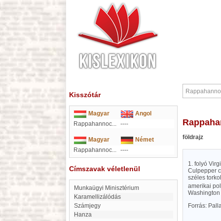
Kisszótár
Magyar
Angol
Rappah
Rappahannoc...
----
földrajz
Magyar
Német
Rappahannoc...
----
1. folyó Vi
Címszavak véletlenül
Culpepper co
széles tork
amerikai pol
Munkaügyi Minisztérium
Washington 
karamellizálódás
Számjegy
Forrás: Pal
Hanza