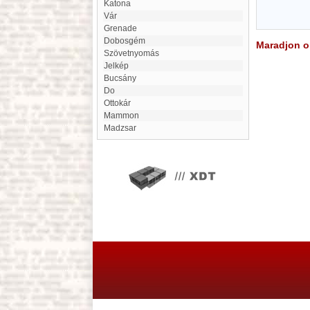
Katona
Vár
Grenade
Dobosgém
Maradjon on
Szövetnyomás
Jelkép
Bucsány
Do
Ottokár
mammon
Madzsar