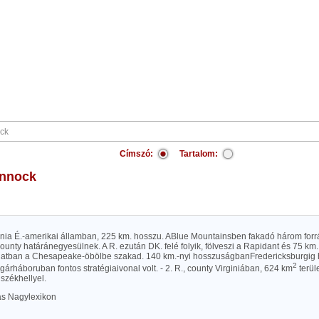
Címszó:
Tartalom:
annock
rginia É.-amerikai államban, 225 km. hosszu. ABlue Mountainsben fakadó három for
unty határánegyesülnek. A R. ezután DK. felé folyik, fölveszi a Rapidant és 75 km
olatban a Chesapeake-öbölbe szakad. 140 km.-nyi hosszuságbanFredericksburgig h
2
gárháboruban fontos stratégiaivonal volt. - 2. R., county Virginiában, 624 km
terüle
székhellyel.
las Nagylexikon