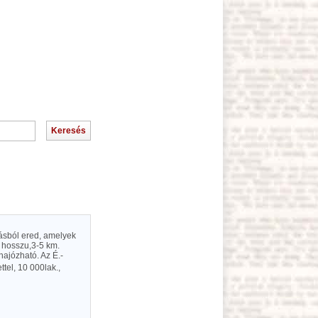
rásból ered, amelyek
. hosszu,3-5 km.
ajózható. Az É.-
ttel, 10 000lak.,