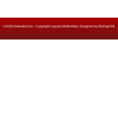
©2026 Kislexikon.hu - Copyright Lapoda Multimédia, Designed by BioDigit Kft.