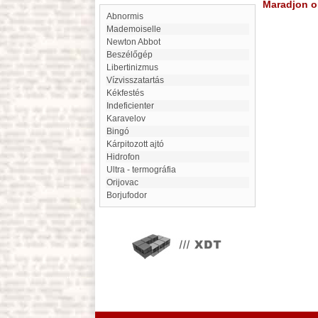
Maradjon on
Abnormis
Mademoiselle
Newton Abbot
beszélőgép
libertinizmus
Vízvisszatartás
Kékfestés
Indeficienter
Karavelov
Bingó
Kárpitozott ajtó
hidrofon
ultra - termográfia
Orijovac
Borjufodor