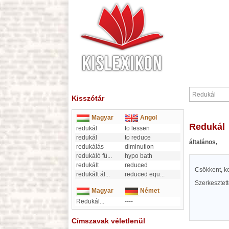
Kisszótár
Magyar
Angol
Redukál
redukál
to lessen
redukál
to reduce
általános,
redukálás
diminution
redukáló fü
...
hypo bath
redukált
reduced
Csökkent, ko
redukált ál
...
reduced equ
...
Szerkesztet
Magyar
Német
Redukál...
----
Címszavak véletlenül