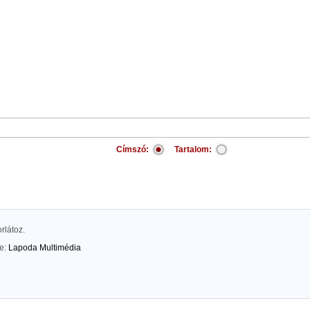
Címszó:
Tartalom:
rlátoz.
te:
Lapoda Multimédia