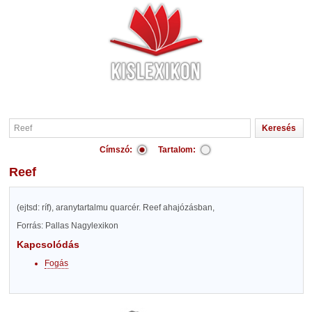
Címszó:
Tartalom:
Reef
(ejtsd: ríf), aranytartalmu quarcér. Reef ahajózásban,
Forrás: Pallas Nagylexikon
Kapcsolódás
Fogás