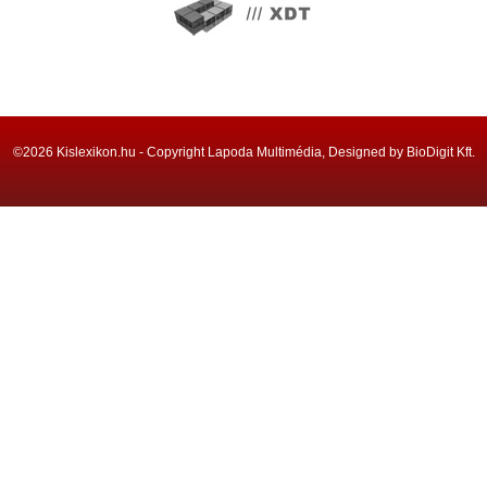
©2026 Kislexikon.hu - Copyright Lapoda Multimédia, Designed by BioDigit Kft.