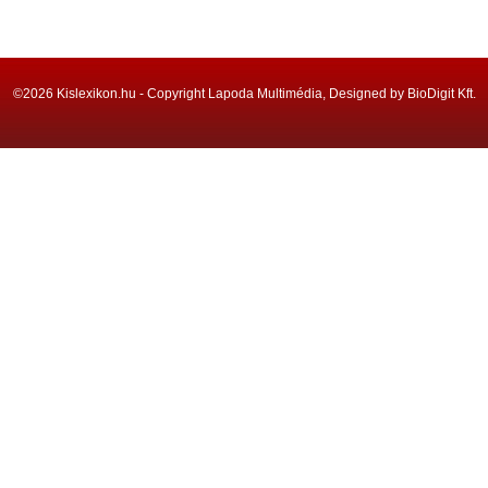
©2026 Kislexikon.hu - Copyright Lapoda Multimédia, Designed by BioDigit Kft.