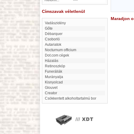
Reform...
----
Címszavak véletlenül
Maradjon on
Vadászidény
Gőte
Débarquer
Csoborló
Autariatok
Nocturnum officium
Dot.com cégek
Házalás
Retinoszkóp
funeráliák
Murányalja
Kisnyolcad
Glouvet
Creator
Csökkentett alkoholtartalmú bor