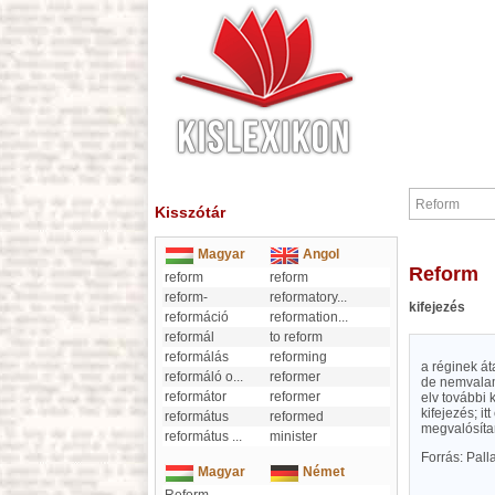
Kisszótár
Magyar
Angol
Reform
reform
reform
reform-
reformatory
...
kifejezés
reformáció
reformation
...
reformál
to reform
reformálás
reforming
a réginek át
reformáló o
...
reformer
de nemvalame
reformátor
reformer
elv további 
kifejezés; i
református
reformed
megvalósítan
református
...
minister
Forrás: Pal
Magyar
Német