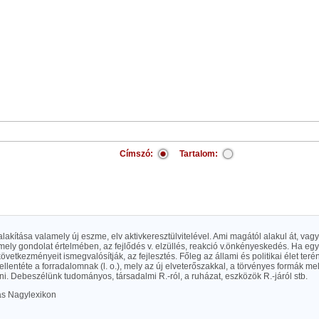
Címszó:
Tartalom:
alakítása valamely új eszme, elv aktivkeresztülvitelével. Ami magától alakul át, vag
ly gondolat értelmében, az fejlődés v. elzüllés, reakció v.önkényeskedés. Ha egy 
következményeit ismegvalósítják, az fejlesztés. Főleg az állami és politikai élet ter
tt ellentéte a forradalomnak (l. o.), mely az új elveterőszakkal, a törvényes formák m
i. Debeszélünk tudományos, társadalmi R.-ról, a ruházat, eszközök R.-járól stb.
las Nagylexikon