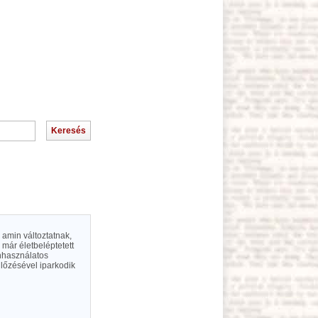
y amin változtatnak,
már életbeléptetett
énhasználatos
ellőzésével iparkodik