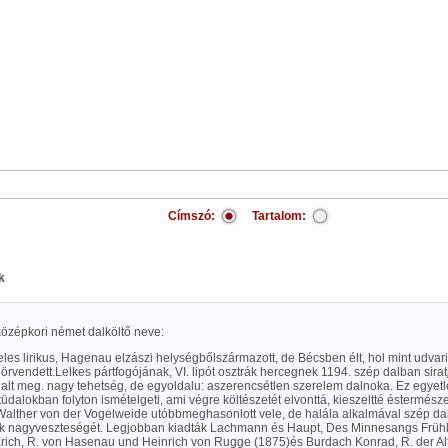
Címszó:
Tartalom:
k
középkori német dalköltő neve:
jeles lirikus, Hagenau elzászi helységbőlszármazott, de Bécsben élt, hol mint udvari
 örvendett.Lelkes pártfogójának, VI. lipót osztrák hercegnek 1194. szép dalban sira
alt meg. nagy tehetség, de egyoldalu: aszerencsétlen szerelem dalnoka. Ez egyetl
üdalokban folyton ismételgeti, ami végre költészetét elvonttá, kieszeltté éstermészet
Walther von der Vogelweide utóbbmeghasonlott vele, de halála alkalmával szép dal
 nagyveszteségét. Legjobban kiadták Lachmann és Haupt, Des Minnesangs Frühlin
Erich, R. von Hasenau und Heinrich von Rugge (1875)és Burdach Konrad, R. der Al