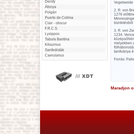
Dersfy
Vogelweide 
Áfonya
2. R. von B
Polgári
1276 előttme
Puerto de Colima
Minnesänger,
büntetésből
clair - obscur
F.R.C.S.
3. R. von Zw
Lysippos
1234. Vencel
középsőNémet
Tabula Bantina
melyekben a 
Kiliazmus
fölháborodá
Sanfedisták
tanítványa é
Caerularius
Forrás: Pal
Maradjon on