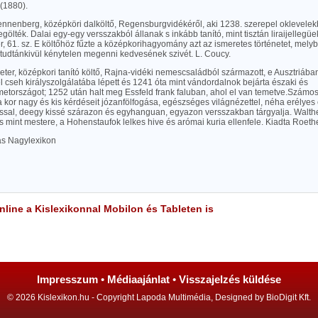
(1880).
rennenberg, középköri dalköltő, Regensburgvidékéről, aki 1238. szerepel oklevele
gölték. Dalai egy-egy versszakból állanak s inkább tanító, mint tisztán liraijellegü
 61. sz. E költőhöz fűzte a középkorihagyomány azt az ismeretes történetet, mely
 tudtánkivül kénytelen megenni kedvesének szivét. L. Coucy.
eter, középkori tanító költő, Rajna-vidéki nemescsaládból származott, e Ausztriába
 cseh királyszolgálatába lépett és 1241 óta mint vándordalnok bejárta északi és
országot; 1252 után halt meg Essfeld frank faluban, ahol el van temetve.Számos ta
kor nagy és kis kérdéseit józanfölfogása, egészséges világnézettel, néha erélyes 
ssal, deegy kissé szárazon és egyhanguan, egyazon versszakban tárgyalja. Walt
s mint mestere, a Hohenstaufok lelkes hive és arómai kuria ellenfele. Kiadta Roeth
las Nagylexikon
line a Kislexikonnal Mobilon és Tableten is
Impresszum
•
Médiaajánlat
•
Visszajelzés küldése
© 2026 Kislexikon.hu - Copyright Lapoda Multimédia, Designed by BioDigit Kft.