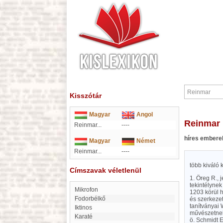
Kisszótár
Magyar
Angol
Reinmar
Reinmar...
----
híres embere
Magyar
Német
Reinmar...
----
több kiváló 
Címszavak véletlenül
1. Öreg R., 
tekintélynek
mikrofon
1203 körül h
Fodorbélkő
és szerkezet
tanítványai 
Iktinos
művészetnek
karaté
ö. Schmidt 