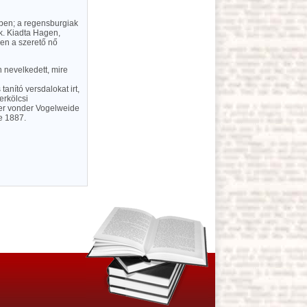
kben; a regensburgiak
ek. Kiadta Hagen,
ben a szerető nő
n nevelkedett, mire
nító versdalokat irt,
erkölcsi
her vonder Vogelweide
e 1887.