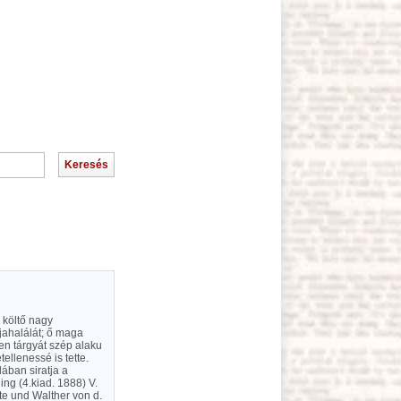
 költő nagy
tjahalálát; ő maga
en tárgyát szép alaku
ellenessé is tette.
ában siratja a
g (4.kiad. 1888) V.
te und Walther von d.