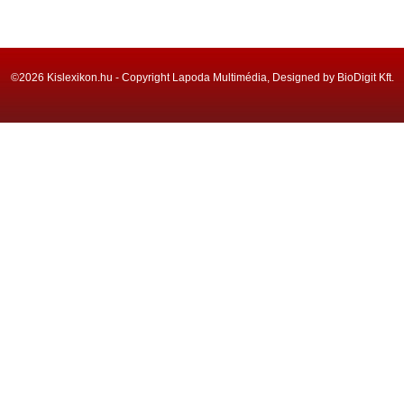
©2026 Kislexikon.hu - Copyright Lapoda Multimédia, Designed by BioDigit Kft.