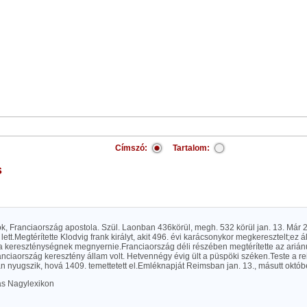
Címszó:
Tartalom:
s
ök, Franciaország apostola. Szül. Laonban 436körül, megh. 532 körül jan. 13. Már
lett.Megtérítette Klodvig frank királyt, akit 496. évi karácsonykor megkeresztelt;ez ál
 a kereszténységnek megnyernie.Franciaország déli részében megtérítette az arián
nciaország keresztény állam volt. Hetvennégy évig ült a püspöki széken.Teste a r
nyugszik, hová 1409. temettetett el.Emléknapját Reimsban jan. 13., másutt október
las Nagylexikon