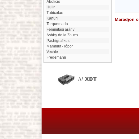
abolició
Hulin
Tubicolae
Kanuri
Maradjon on
Torquemada
Feminitási arány
Ashby de la Zouch
Pachigrafikus
Mammut - lőpor
Vechte
Fredemann