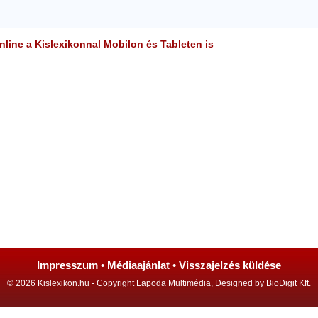
line a Kislexikonnal Mobilon és Tableten is
Impresszum
•
Médiaajánlat
•
Visszajelzés küldése
© 2026 Kislexikon.hu - Copyright Lapoda Multimédia, Designed by BioDigit Kft.