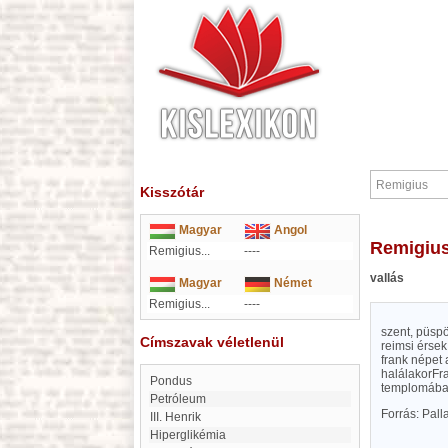
Kisszótár
Magyar
Angol
Remigiu
Remigius...
----
vallás
Magyar
Német
Remigius...
----
szent, püsp
Címszavak véletlenül
reimsi érsek 
frank népet
halálakorFra
Pondus
templomában 
Petróleum
Forrás: Pal
III. Henrik
hiperglikémia