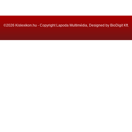
©2026 Kislexikon.hu - Copyright Lapoda Multimédia, Designed by BioDigit Kft.