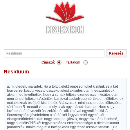
Címszó:
Tartalom:
Residuum
a. m. üledék, maradék. Ha a töltött elektromossűrítőket kisütjük és a két
fegyverzet közötti vezető összeköttetést akisütés után megszüntetjük,
akkor megfigyelhetjük, hogy a sűrítők töltése ezenegyszeri kisütés után
nem tünt el teljesen. A sűrítők, bár jóval csekélyebbmértékben, töltötteknek
mutatkoznak és újból kisüthetők. A látszat az, minthaaz eredeti töltésből a
sűrítőben R. maradt volna, mely csak egy másod-,harmadízben s igy
tovább történő vezető összeköttetés alkalmával egyenlítődikki. A
tünemény létrejövetelében a sűrítő két fegyverzetét egymástól
elszigetelődielektrikum nagy szerepet játszik; magyarázatára feltehető,
hogy a töltöttsűrítő két fegyverzetének elektromosságai a dielektrikumot
polározzák, miáltalmegint a töltéseknek egy része lekötve tartatik. Ez a