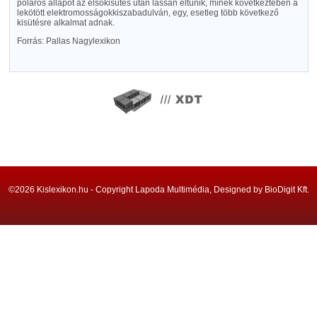
poláros állapot az elsőkisütés után lassan eltünik, minek következtében a
lekötött elektromosságokkiszabadulván, egy, esetleg több következő
kisütésre alkalmat adnak.
Forrás: Pallas Nagylexikon
©2026 Kislexikon.hu - Copyright Lapoda Multimédia, Designed by BioDigit Kft.