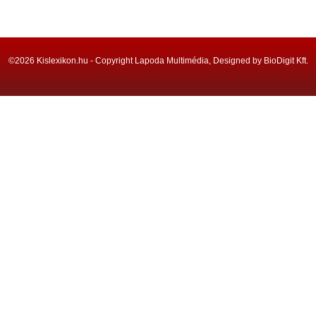
©2026 Kislexikon.hu - Copyright Lapoda Multimédia, Designed by BioDigit Kft.