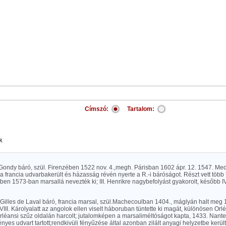
Címszó:
Tartalom:
k
 Gondy báró, szül. Firenzében 1522 nov. 4.,megh. Párisban 1602 ápr. 12. 1547. Med
a francia udvarbakerült és házasság révén nyerte a R.-i báróságot. Részt vett töb
ében 1573-ban marsallá nevezték ki; III. Henrikre nagybefolyást gyakorolt, később IV
 Gilles de Laval báró, francia marsal, szül.Machecoulban 1404., máglyán halt meg 
III. Károlyalatt az angolok ellen viselt háboruban tüntette ki magát, különösen Orl
rléansi szűz oldalán harcolt; jutalomképen a marsaliméltóságot kapta, 1433. Nante
fényes udvart tartott;rendkivüli fényűzése által azonban zilált anyagi helyzetbe kerü