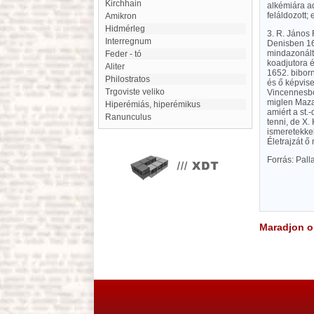
Kirchhain
alkémiára a
feláldozott;
amikron
Hidmérleg
3. R. János 
Interregnum
Denisben 167
mindazonálta
Feder - tó
koadjutora é
Aliter
1652. bibor
Philostratos
és ő képvise
Trgoviste veliko
Vincennesbő
miglen Mazar
hiperémiás, hiperémikus
amiért a st.
Ranunculus
tenni, de X
ismeretekkel
Életrajzát ő
Forrás: Pal
Maradjon on