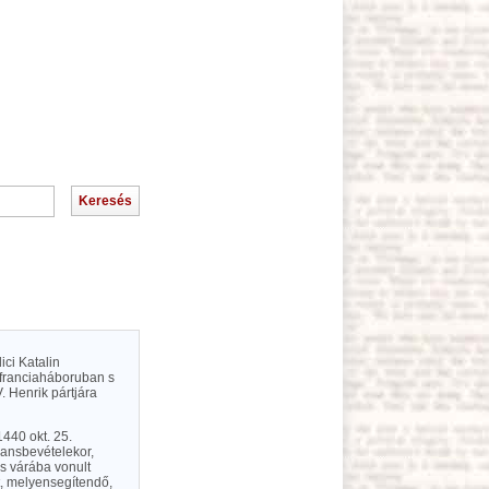
ici Katalin
b franciaháboruban s
. Henrik pártjára
1440 okt. 25.
éansbevételekor,
s várába vonult
lt, melyensegítendő,