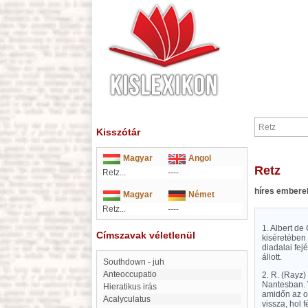
Kisszótár
Magyar
Angol
Retz
Retz...
----
híres embere
Magyar
Német
Retz...
----
1. Albert de
Címszavak véletlenül
kiséretében 
diadalai fej
állott.
Southdown - juh
Anteoccupatio
2. R. (Rayz)
Nantesban. V
Hieratikus irás
amidőn az o
Acalyculatus
vissza, hol 