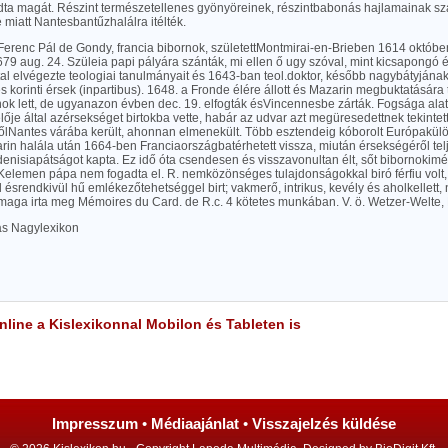
dta magát. Részint természetellenes gyönyöreinek, részintbabonás hajlamainak szá
 e miatt Nantesbantűzhalálra itélték.
Ferenc Pál de Gondy, francia bibornok, születettMontmirai-en-Brieben 1614 október
9 aug. 24. Szüleia papi pályára szánták, mi ellen ő ugy szóval, mint kicsapongó éle
l elvégezte teologiai tanulmányait és 1643-ban teol.doktor, később nagybátyjának
s korinti érsek (inpartibus). 1648. a Fronde élére állott és Mazarin megbuktatására
nok lett, de ugyanazon évben dec. 19. elfogták ésVincennesbe zárták. Fogsága alat
lője által azérsekséget birtokba vette, habár az udvar azt megüresedettnek tekintet
lNantes várába került, ahonnan elmenekült. Több esztendeig kóborolt Európakülö
in halála után 1664-ben Franciaországbatérhetett vissza, miután érsekségéről tel
-denisiapátságot kapta. Ez idő óta csendesen és visszavonultan élt, sőt bibornokimél
. Kelemen pápa nem fogadta el. R. nemközönséges tulajdonságokkal biró férfiu vol
 ésrendkivül hű emlékezőtehetséggel birt; vakmerő, intrikus, kevély és aholkellett,
 maga irta meg Mémoires du Card. de R.c. 4 kötetes munkában. V. ö. Wetzer-Welte, 
las Nagylexikon
line a Kislexikonnal Mobilon és Tableten is
Impresszum
•
Médiaajánlat
•
Visszajelzés küldése