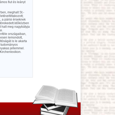
mos fiut és leányt
ben, meghalt St.-
téveltiltakozott;
, a párisi érseknek
 törekedett.Időközben
t halt meg nagybátyja
te.
nféle országaiban,
jesen lemondott,
tóságát is le akarta
t, tudományos
 nyakas jellemmel.
Kirchenlexikon.