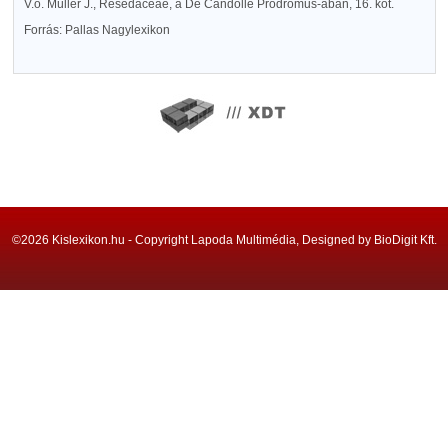
V.ö. Müller J., Resedaceae, a De Candolle Prodromus-ában, 16. köt.
Forrás: Pallas Nagylexikon
©2026 Kislexikon.hu - Copyright Lapoda Multimédia, Designed by BioDigit Kft.