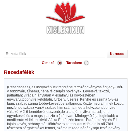
Címszó:
Tartalom:
Rezedafélék
(Resedaceae), az ibolyaképüek rendjébe tartozónövénycsalád; egy-, két-
v. többnyári, fűnemü, néha félcserjés növények. Leveleváltakozó,
pálhátlan; virága hiánytalan v. elsatnyulás kövtkeztében
egyivaru,többnyire kétoldalu, fürtös v. füzéres. Kelyhe és szirma 5-8-as
tagu, szabadszirma többé-kevésbbé sallangos. Közte meg a himek között
mézfejtődiszkusz van.A szabad him száma meg a helyzete többnyire
változó. A 2-6 termőlevél összenő,de a tetején nyitva marad, lent
egyrekeszü és a magsajtasztó a falán van. Mintegy40 faja leginkább a
mediterrán vidéken, kivált Afrika É-i részén terem. Európaközép és É-i
tájain kevés, néhány más földrész extratropikus vidékein is nő.Zöld
részében sárgafestéket termel, azért a rezeda néhány faja festő növény.