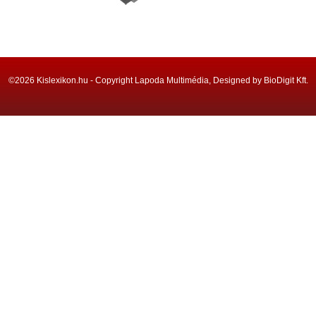
©2026 Kislexikon.hu - Copyright Lapoda Multimédia, Designed by BioDigit Kft.