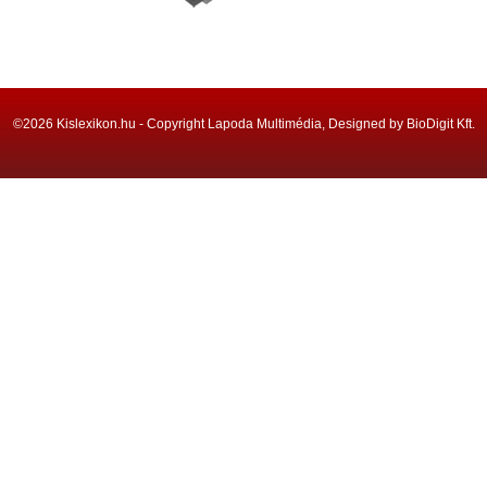
©2026 Kislexikon.hu - Copyright Lapoda Multimédia, Designed by BioDigit Kft.