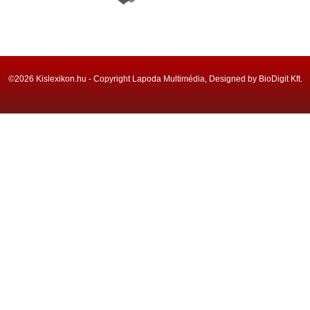
©2026 Kislexikon.hu - Copyright Lapoda Multimédia, Designed by BioDigit Kft.