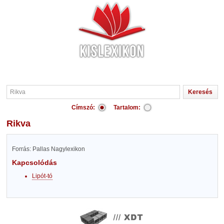
Címszó:
Tartalom:
Rikva
Forrás: Pallas Nagylexikon
Kapcsolódás
Lipót-tó