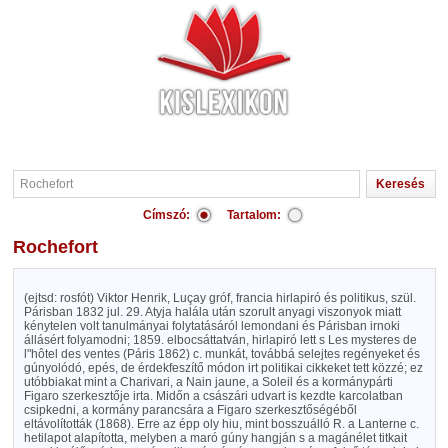
Címszó:
Tartalom:
Rochefort
(ejtsd: rosfót) Viktor Henrik, Luçay gróf, francia hirlapiró és politikus, szül.
Párisban 1832 jul. 29. Atyja halála után szorult anyagi viszonyok miatt
kénytelen volt tanulmányai folytatásáról lemondani és Párisban irnoki
állásért folyamodni; 1859. elbocsáttatván, hirlapiró lett s Les mysteres de
l"hôtel des ventes (Páris 1862) c. munkát, továbbá selejtes regényeket és
gúnyolódó, epés, de érdekfeszítő módon irt politikai cikkeket tett közzé; ez
utóbbiakat mint a Charivari, a Nain jaune, a Soleil és a kormánypárti
Figaro szerkesztője irta. Midőn a császári udvart is kezdte karcolatban
csipkedni, a kormány parancsára a Figaro szerkesztőségéből
eltávolították (1868). Erre az épp oly hiu, mint bosszuálló R. a Lanterne c.
hetilapot alapította, melyben a maró gúny hangján s a magánélet titkait