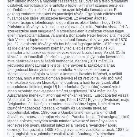
sem kimélő módon a második császárság, az udvar és a felső társadalmi
osztályok romlottságáról lerántotta a leplet, ami miatt számos pénz- és
börtönbüntetésre itélték. A Lanterne azért folytatta támadásait és R.
gazdag emberré lett cikkei és pamfletjei révén. Egy újabb elitélés elől
huzamosabb időre Brüsszelbe távozott. Ez években állott R.
népszerüsége s jelentősége tetőpontján és ekkor történt, hogy 1869.
Párisban a törvényhozó testületbe választották, mire Párisba visszatért. A
szerkesztése alatt megjelenő Marseillaise-ben a császári család tagjai
ellen irányzott támadásai, valamint a Bonaparte Péter herceg által meglőtt
Noir Viktor hirlapiró temetése alkalmából támasztott zavargás miatt 1870
jan. 22. a császári törvényszék hat hónapi fogságra itélte. 1870 szept. 4.
az ideiglenes honvédelmi kormány tagja lett és mint tárca nélküli
miniszter a torlaszok építésének vezetésével bizatott meg. Az okt. 31-iki
lázadásban tanusított kétszinü magaviselete miatt gyanuba keveredett,
mire nemcsak ezen állásáról mondott le, hanem (1871 márc. 3.)
képviselői mandátumát is letette, amennyiben Elszász-Lotaiának
átengedését törvénytelennek mondotta. A következő időben a
Marseillaise hasábjain szítottas a kommün-lázadás kitörését, a nélkül
azonban, hogy a mozgalomban tényleg részt vett volna. Párisból való
menekülése közben Meauxban elfogatván, a hadi törvényszék által
deportálásra itéltetett, majd Új-Kaledoniába (Numeába) száműzetett.
Innen azonban megvesztegetett őrei segélyével 1874 márc. hajón
Ausztráliába menekült, ahonnan Amerikán keresztül Európába tért vissza.
(V. ö. iratát: De Nouméa en Europe, Páris 1877.) Egyideig Svájcban, majd
Belgiumban élt, hol újra a Lanterne kiadásához fogva, kiméletlen és
izgató támadásokat intézet a kormány és Gambetta hivei, az
opportunisták ellen. 1880-ban a Gambetta indítványára kimondott
általános amnesztia alapján visszatért Párisba, hol a L"Intransigeant címü
lapot alapította, melyben azóta minden következő kormány ellen a
leghevesebb gyanusításokat intézi és a mellett a revanche-háboru
eszméjét hangoztatja. 1885-86. tagja volt a képviselőkamarának. 1887. a
boulangisták mozgalmához csatlakozott s Boulanger üzelmeiben