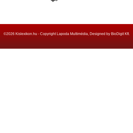
©2026 Kislexikon.hu - Copyright Lapoda Multimédia, Designed by BioDigit Kft.