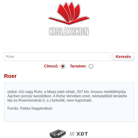
Címszó:
Tartalom:
Roer
(ejtsd: rúr) vagy Ruhr, a Maas jobb oldali, 207 km. hosszu mellékfolyója
Aachen porosz kerületben. A Hohe Vennben ered, németalföldi területre
lép és Roermondnál (l. o.) torkollik; nem hajózható.
Forrás: Pallas Nagylexikon